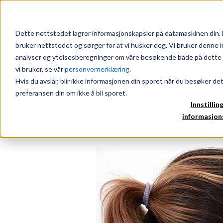
Tje
Dette nettstedet lagrer informasjonskapsler på datamaskinen din. 
bruker nettstedet og sørger for at vi husker deg. Vi bruker denne i
analyser og ytelsesberegninger om våre besøkende både på dette n
vi bruker, se vår
personvernerklæring
.
Hvis du avslår, blir ikke informasjonen din sporet når du besøker de
preferansen din om ikke å bli sporet.
Innstillin
Hva kan du 
informasjon