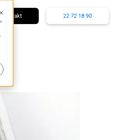
Kontakt
22 72 18 90
u
e