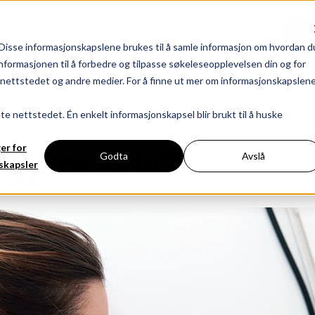
nester
Tips
Om oss
Show submenu for Tjenester
Show submenu for Om oss
Disse informasjonskapslene brukes til å samle informasjon om hvordan d
nformasjonen til å forbedre og tilpasse søkeleseopplevelsen din og for
ettstedet og andre medier. For å finne ut mer om informasjonskapslen
tte nettstedet. Én enkelt informasjonskapsel blir brukt til å huske
ger for
gjøre selv?
Godta
Avslå
skapsler