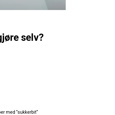
gjøre selv?
mper med "sukkerbit"